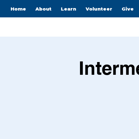
Home
About
Learn
Volunteer
Give
Interm