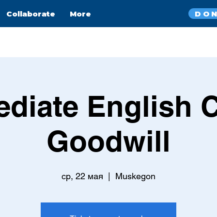
DO
Collaborate
More
ediate English C
Goodwill
ср, 22 мая
  |  
Muskegon