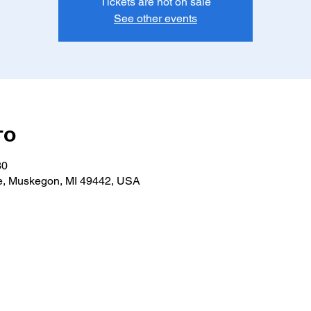
Tickets are not on sale
See other events
то
30
e, Muskegon, MI 49442, USA