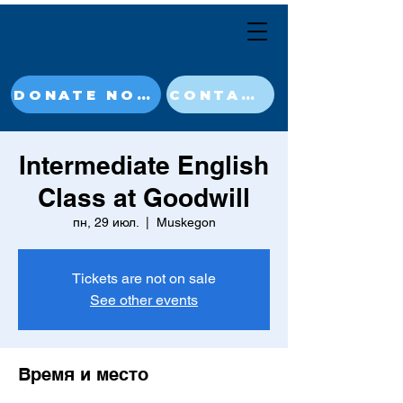
DONATE NOW
CONTACT
Intermediate English
Class at Goodwill
пн, 29 июл.
  |  
Muskegon
Tickets are not on sale
See other events
Время и место