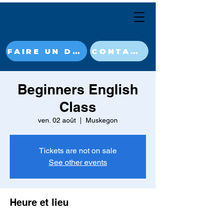
FAIRE UN DON MAINTENANT
CONTACT
Beginners English
Class
ven. 02 août
  |  
Muskegon
Tickets are not on sale
See other events
Heure et lieu