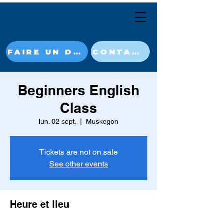
FAIRE UN DON MAINTENANT
CONTACT
Beginners English
Class
lun. 02 sept.
  |  
Muskegon
Tickets are not on sale
See other events
Heure et lieu