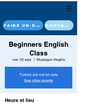
FAIRE UN DON MAINTENANT
CONTACT
Beginners English
Class
mar. 03 sept.
  |  
Muskegon Heights
Tickets are not on sale
See other events
Heure et lieu