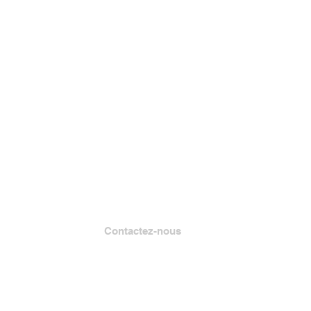
Contactez-nous
Lire Muskegon
Case postale 1312
Muskegon, MI 49443-1312
Téléphone : (231) 747-7273
Courriel :
info@readmuskegon.org