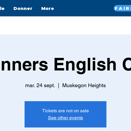
le
Donner
More
nners English 
mar. 24 sept.
  |  
Muskegon Heights
Tickets are not on sale
See other events