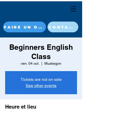
FAIRE UN DON MAINTENANT
CONTACT
Beginners English
Class
ven. 04 oct.
  |  
Muskegon
Tickets are not on sale
See other events
Heure et lieu