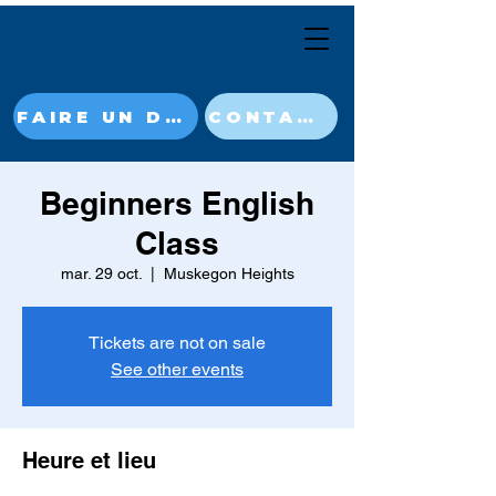
FAIRE UN DON MAINTENANT
CONTACT
Beginners English
Class
mar. 29 oct.
  |  
Muskegon Heights
Tickets are not on sale
See other events
Heure et lieu