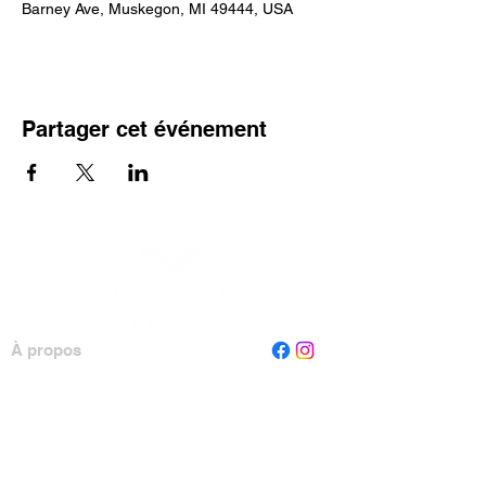
Barney Ave, Muskegon, MI 49444, USA
Partager cet événement
À propos
Personnel
Conseil
Contactez-nous
Lire Muskegon
Case postale 1312