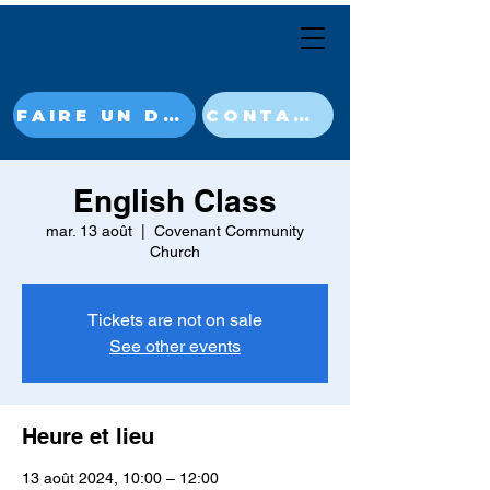
FAIRE UN DON MAINTENANT
CONTACT
English Class
mar. 13 août
  |  
Covenant Community
Church
Tickets are not on sale
See other events
Heure et lieu
13 août 2024, 10:00 – 12:00