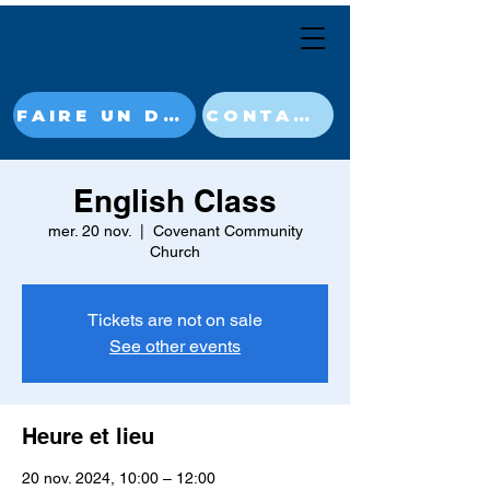
FAIRE UN DON MAINTENANT
CONTACT
English Class
mer. 20 nov.
  |  
Covenant Community
Church
Tickets are not on sale
See other events
Heure et lieu
20 nov. 2024, 10:00 – 12:00