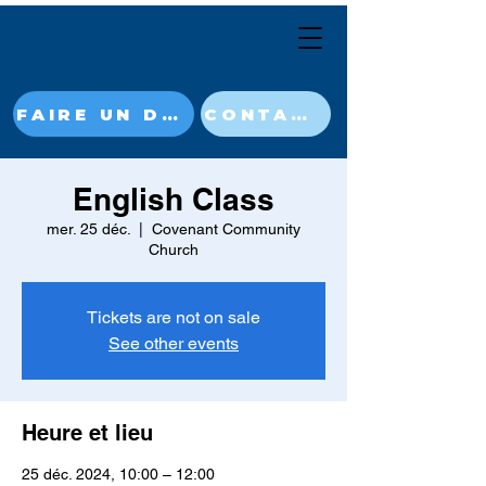
FAIRE UN DON MAINTENANT
CONTACT
English Class
mer. 25 déc.
  |  
Covenant Community
Church
Tickets are not on sale
See other events
Heure et lieu
25 déc. 2024, 10:00 – 12:00