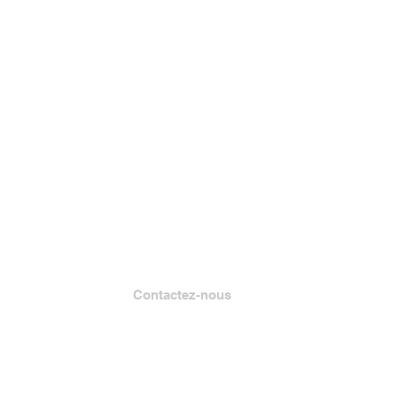
Contactez-nous
Lire Muskegon
Case postale 1312
Muskegon, MI 49443-1312
Téléphone : (231) 747-7273
Courriel :
info@readmuskegon.org