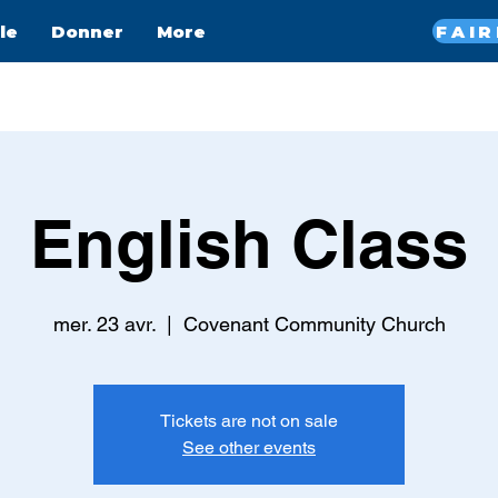
le
Donner
More
English Class
mer. 23 avr.
  |  
Covenant Community Church
Tickets are not on sale
See other events