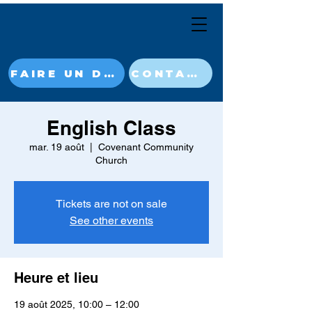
FAIRE UN DON MAINTENANT
CONTACT
English Class
mar. 19 août
  |  
Covenant Community
Church
Tickets are not on sale
See other events
Heure et lieu
19 août 2025, 10:00 – 12:00