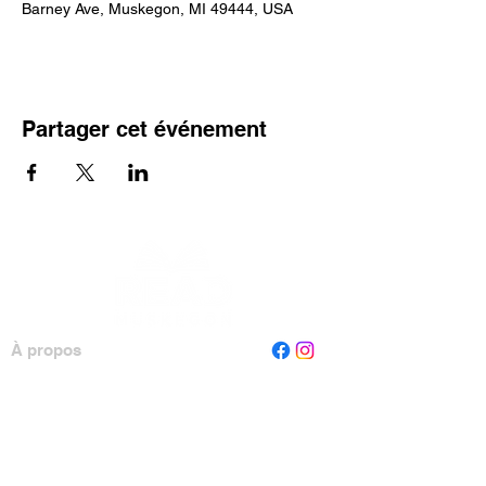
Barney Ave, Muskegon, MI 49444, USA
Partager cet événement
À propos
Personnel
Conseil
Contactez-nous
Lire Muskegon
Case postale 1312