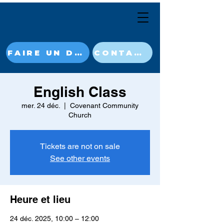
FAIRE UN DON MAINTENANT
CONTACT
English Class
mer. 24 déc.
  |  
Covenant Community
Church
Tickets are not on sale
See other events
Heure et lieu
24 déc. 2025, 10:00 – 12:00