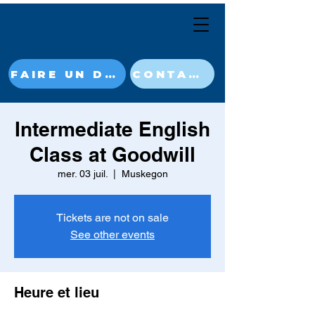
FAIRE UN DON MAINTENANT
CONTACT
Intermediate English
Class at Goodwill
mer. 03 juil.
  |  
Muskegon
Tickets are not on sale
See other events
Heure et lieu