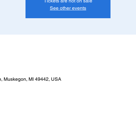
Tickets are not on sale
See other events
e, Muskegon, MI 49442, USA