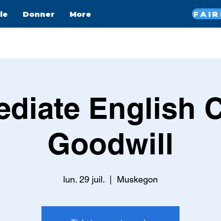
le
Donner
More
ediate English C
Goodwill
lun. 29 juil.
  |  
Muskegon