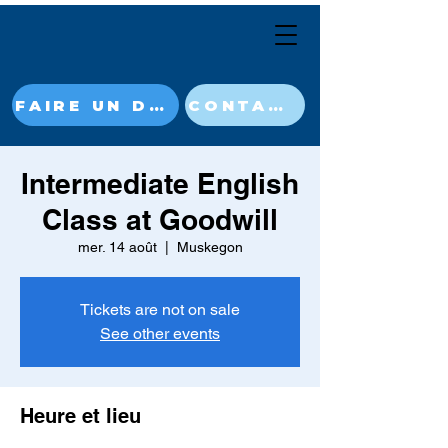
FAIRE UN DON MAINTENANT
CONTACT
Intermediate English
Class at Goodwill
mer. 14 août
  |  
Muskegon
Tickets are not on sale
See other events
Heure et lieu