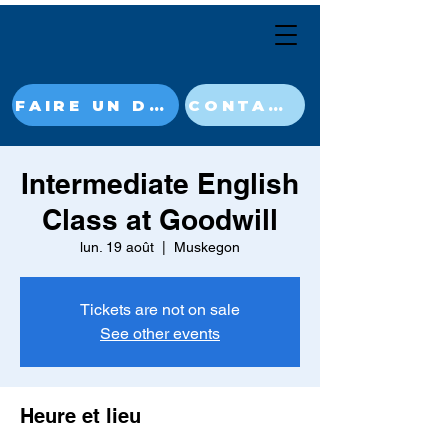
FAIRE UN DON MAINTENANT
CONTACT
Intermediate English
Class at Goodwill
lun. 19 août
  |  
Muskegon
Tickets are not on sale
See other events
Heure et lieu