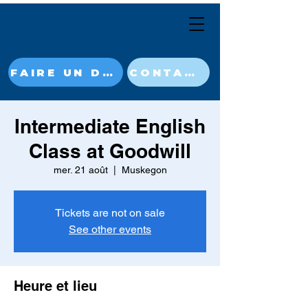
FAIRE UN DON MAINTENANT
CONTACT
Intermediate English
Class at Goodwill
mer. 21 août
  |  
Muskegon
Tickets are not on sale
See other events
Heure et lieu