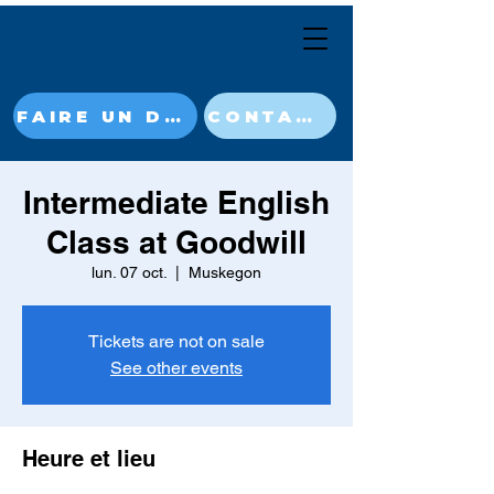
FAIRE UN DON MAINTENANT
CONTACT
Intermediate English
Class at Goodwill
lun. 07 oct.
  |  
Muskegon
Tickets are not on sale
See other events
Heure et lieu