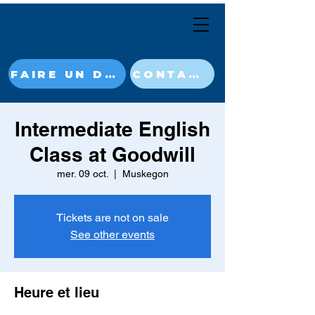
FAIRE UN DON MAINTENANT
CONTACT
Intermediate English
Class at Goodwill
mer. 09 oct.
  |  
Muskegon
Tickets are not on sale
See other events
Heure et lieu