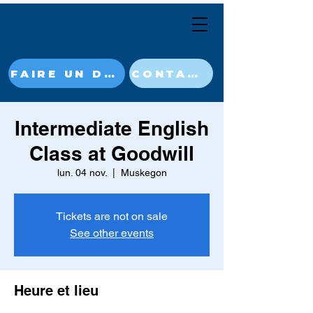
FAIRE UN DON MAINTENANT
CONTACT
Intermediate English
Class at Goodwill
lun. 04 nov.
  |  
Muskegon
Tickets are not on sale
See other events
Heure et lieu