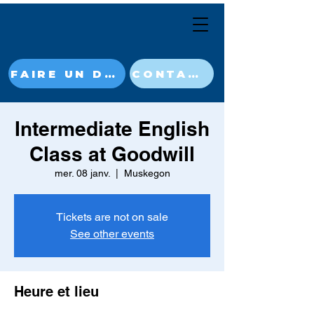
FAIRE UN DON MAINTENANT
CONTACT
Intermediate English
Class at Goodwill
mer. 08 janv.
  |  
Muskegon
Tickets are not on sale
See other events
Heure et lieu