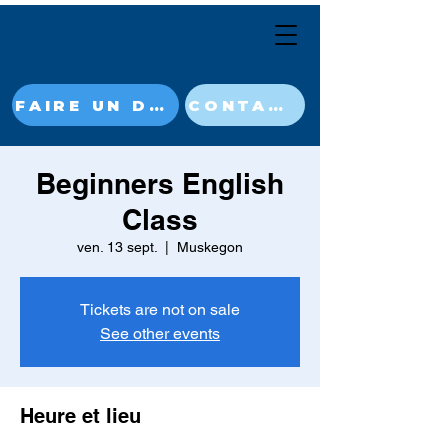
FAIRE UN DON MAINTENANT
CONTACT
Beginners English
Class
ven. 13 sept.
  |  
Muskegon
Tickets are not on sale
See other events
Heure et lieu