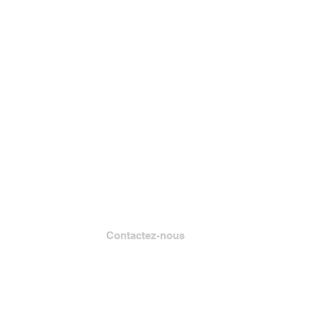
Contactez-nous
Lire Muskegon
Case postale 1312
Muskegon, MI 49443-1312
Téléphone : (231) 747-7273
Courriel :
info@readmuskegon.org