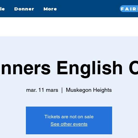
le
Donner
More
nners English 
mar. 11 mars
  |  
Muskegon Heights
Tickets are not on sale
See other events