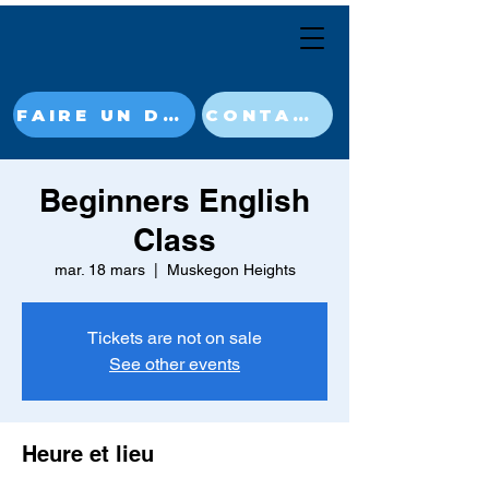
FAIRE UN DON MAINTENANT
CONTACT
Beginners English
Class
mar. 18 mars
  |  
Muskegon Heights
Tickets are not on sale
See other events
Heure et lieu