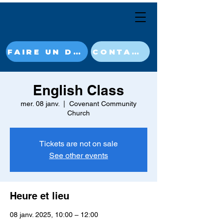
FAIRE UN DON MAINTENANT
CONTACT
English Class
mer. 08 janv.
  |  
Covenant Community
Church
Tickets are not on sale
See other events
Heure et lieu
08 janv. 2025, 10:00 – 12:00