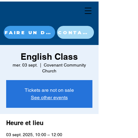
FAIRE UN DON MAINTENANT
CONTACT
English Class
mer. 03 sept.
  |  
Covenant Community
Church
Tickets are not on sale
See other events
Heure et lieu
03 sept. 2025, 10:00 – 12:00