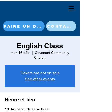
FAIRE UN DON MAINTENANT
CONTACT
English Class
mar. 16 déc.
  |  
Covenant Community
Church
Tickets are not on sale
See other events
Heure et lieu
16 déc. 2025, 10:00 – 12:00