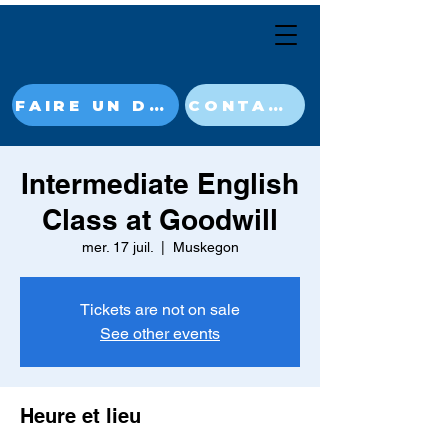
FAIRE UN DON MAINTENANT
CONTACT
Intermediate English
Class at Goodwill
mer. 17 juil.
  |  
Muskegon
Tickets are not on sale
See other events
Heure et lieu