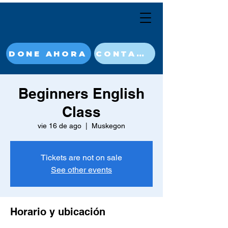
DONE AHORA
CONTACT
Beginners English
Class
vie 16 de ago
  |  
Muskegon
Tickets are not on sale
See other events
Horario y ubicación