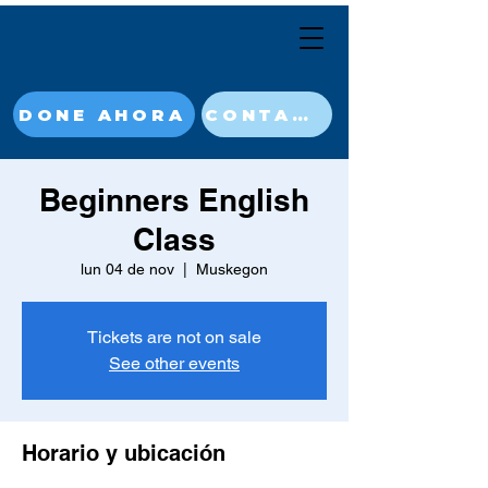
DONE AHORA
CONTACT
Beginners English
Class
lun 04 de nov
  |  
Muskegon
Tickets are not on sale
See other events
Horario y ubicación