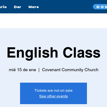
DO
ario
Dar
More
English Class
mié 15 de ene
  |  
Covenant Community Church
Tickets are not on sale
See other events