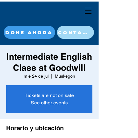
DONE AHORA
CONTACT
Intermediate English
Class at Goodwill
mié 24 de jul
  |  
Muskegon
Tickets are not on sale
See other events
Horario y ubicación