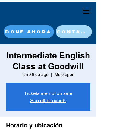
DONE AHORA
CONTACT
Intermediate English
Class at Goodwill
lun 26 de ago
  |  
Muskegon
Tickets are not on sale
See other events
Horario y ubicación