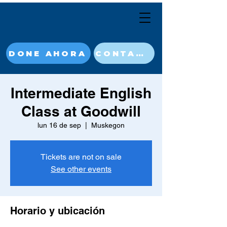
DONE AHORA
CONTACT
Intermediate English
Class at Goodwill
lun 16 de sep
  |  
Muskegon
Tickets are not on sale
See other events
Horario y ubicación