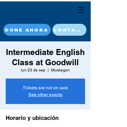
DONE AHORA
CONTACT
Intermediate English
Class at Goodwill
lun 23 de sep
  |  
Muskegon
Tickets are not on sale
See other events
Horario y ubicación